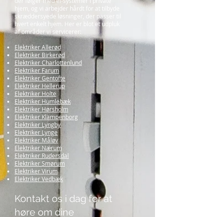
der følger med el-systemer i private
hjem, og vi arbejder hårdt for at tilbyde
skræddersyede løsninger, der passer til
hvert enkelt hjem. Her er blot et udpluk
af områder vi servicerer:
Elektriker Allerød
Elektriker Birkerød
Elektriker Charlottenlund
Elektriker Farum
Elektriker Gentofte
Elektriker Hellerup
Elektriker Holte
Elektriker Humlebæk
Elektriker Hørsholm
Elektriker Klampenborg
Elektriker Lyngby
Elektriker Lynge
Elektriker Måløv
Elektriker Nærum
Elektriker Rudersdal
Elektriker Smørum
Elektriker Virum
Elektriker Vedbæk
Kontakt os i dag for at
høre om dine