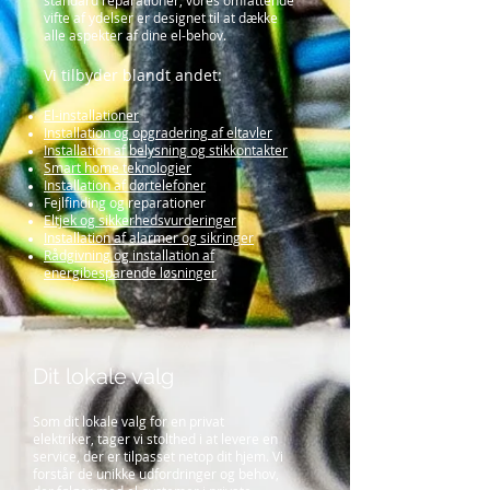
standard reparationer, vores omfattende
vifte af ydelser er designet til at dække
alle aspekter af dine el-behov.
Vi tilbyder blandt andet:
El-installationer
Installation og opgradering af eltavler
Installation af belysning og stikkontakter
Smart home teknologier
Installation af dørtelefoner
Fejlfinding og reparationer
Eltjek og sikkerhedsvurderinger
Installation af alarmer og sikringer
Rådgivning og installation af
energibesparende løsninger
Dit lokale valg
Som dit lokale valg for en privat
elektriker, tager vi stolthed i at levere en
service, der er tilpasset netop dit hjem. Vi
forstår de unikke udfordringer og behov,