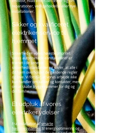
effektivt, hvad enten det drejer sig om
reparationer, vedligeholdelse eller nye
installationer.
Sikker og kvalificeret
elektriker-service til
hjemmet
Sikkerhed er vores højeste prioritet.
Vores autoriserede elinstallatører er
trænet i de seneste
sikkerhedsstandarder og sikrer, at alle i
dit hjem overholder de gældende regler
og love. Vi forstår, at vores arbejde ikke
kun handler om kabler og kontakter, men
om at skabe trygge rammer for dig og
din familie.
Et udpluk af vores
elektriker ydelser
Fra installation af
smarte
hjemmesystemer
til energioptimering og