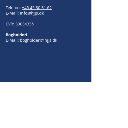
Telefon:
+45 45 80 31 62
E-Mail:
info@hjjs.dk
CVR:
39034336
Bogholderi
E-Mail:
bogho
lderi@hjjs.dk