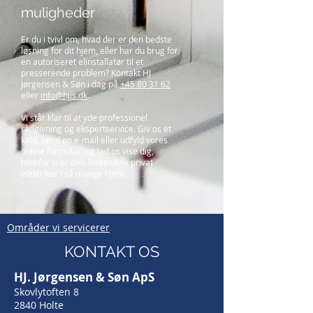
muligheder
Er du i tvivl om, hvad der er den bedste
løsning for dit hjem, eller har du brug for
en autoriseret elinstallatør til et
presserende problem? Kontakt HJ
Jørgensen & Søn i dag på
+45 80 31 62
eller
info@hjjs.dk
.
Vi står klar til at yde professionel
rådgivning og ekspertservice. Giv os et
kald, send en e-mail eller udfyld vores
online formular, og lad os vise dig,
hvorfor vi er den foretrukne privat
elektriker i så mange hjem.
Områder vi servicerer
KONTAKT OS
HJ. Jørgensen & Søn ApS
Skovlytoften 8
2840 Holte