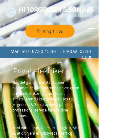
Ring til os
Man-Tors: 07:30-15:30 I Fredag: 07:30-
12:00
Privat elektriker
Når det gælder elinstallationer i
hjemmet, er det afgørende at vælge en
privat elektriker og autoriseret
elinstallatør du kan stole på. Hos HJ
Jørgensen & Søn tilbyder vi pålidelig og
professionel service for alle dine
elbehov.
Med vores team af erfarne fagfolk, sikrer
vi, at dit hjem er udstyret sikkert og