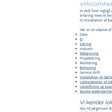
virksomhe
Vi ved, hvor vigtigt
erfaring med at le
til installation af 
Her er et udpluk af
Data
El
Sikring
Industri
Rådgivning
Projektering
Montering
Belysning
Service drift
Installation af dørt
Ladestationer til el
Udskiftning og opgr
Akutte elektrikertj
Vi kender lo
Hos HJ Jørgensen & 