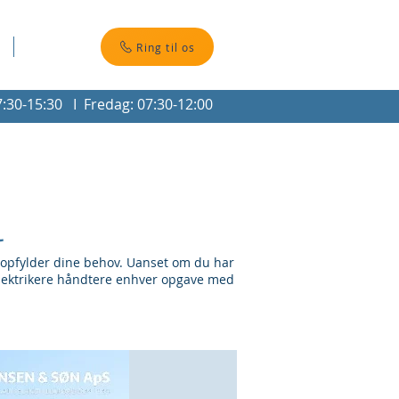
Kontakt
Ring til os
:30-15:30 I Fredag: 07:30-12:00
l
er opfylder dine behov. Uanset om du har
 elektrikere håndtere enhver opgave med