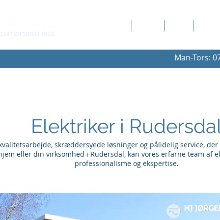
Erhverv
Privat
Akut
Om os
Man-Tors: 07
Elektriker i Rudersda
e kvalitetsarbejde, skræddersyede løsninger og pålidelig service, d
te hjem eller din virksomhed i Rudersdal, kan vores erfarne team af
professionalisme og ekspertise.