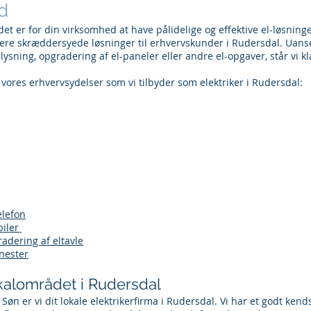
d
 det er for din virksomhed at have pålidelige og effektive el-løsninge
vere skræddersyede løsninger til erhvervskunder i Rudersdal. Uans
belysning, opgradering af el-paneler eller andre el-opgaver, står vi kla
 vores erhvervsydelser som vi tilbyder som elektriker i Rudersdal:
elefon
biler
adering af eltavle
enester
kalområdet i Rudersdal
Søn er vi dit lokale elektrikerfirma i Rudersdal. Vi har et godt ken