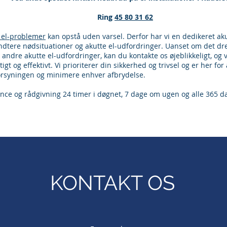
Ring
45 80 31 62
 el-problemer
kan opstå uden varsel. Derfor har vi en dedikeret aku
håndtere nødsituationer og akutte el-udfordringer. Uanset om det dr
r andre akutte el-udfordringer, kan du kontakte os øjeblikkeligt, og 
gt og effektivt. Vi prioriterer din sikkerhed og trivsel og er her fo
orsyningen og minimere enhver afbrydelse.
ance og rådgivning 24 timer i døgnet, 7 dage om ugen og alle 365 da
KONTAKT OS