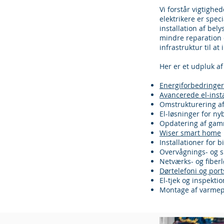
​Vi forstår vigtigh
elektrikere er spec
installation af bel
mindre reparation e
infrastruktur til 
Her er et udpluk af
Energiforbedringer
Avancerede el-insta
Omstrukturering af
El-løsninger for ny
Opdatering af gam
Wiser smart home
Installationer for 
Overvågnings- og 
Netværks- og fiber
Dørtelefoni og por
El-tjek og inspekti
Montage af varme