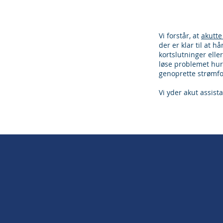
Vi forstår, at
akutte
der er klar til at 
kortslutninger elle
løse problemet hurti
genoprette strømf
Vi yder akut assist