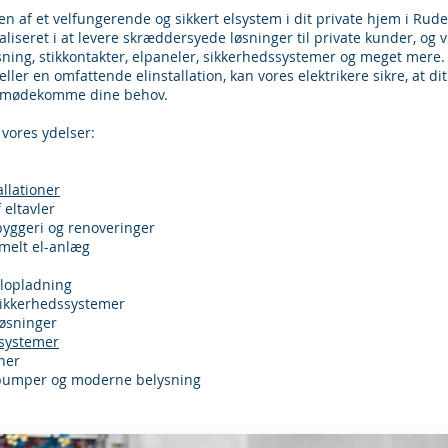
eden af et velfungerende og sikkert elsystem i dit private hjem i Rud
ialiseret i at levere skræddersyede løsninger til private kunder, og 
ysning, stikkontakter, elpaneler, sikkerhedssystemer og meget mere
ller en omfattende elinstallation, kan vores elektrikere sikre, at di
at imødekomme dine behov.
 vores ydelser:
llationer
 eltavler
byggeri og renoveringer
melt el-anlæg
bilopladning
sikkerhedssystemer
løsninger
tsystemer
oner
pumper og moderne belysning