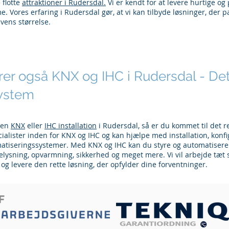
 flotte
attraktioner i Rudersdal.
Vi er kendt for at levere hurtige og
e. Vores erfaring i Rudersdal gør, at vi kan tilbyde løsninger, der p
vens størrelse.
erer også KNX og IHC i Rudersdal - Det
ystem
 en
KNX
eller
IHC installation
i Rudersdal, så er du kommet til det r
cialister inden for KNX og IHC og kan hjælpe med installation, konfi
matiseringssystemer. Med KNX og IHC kan du styre og automatisere f
lysning, opvarmning, sikkerhed og meget mere. Vi vil arbejde tæt
og levere den rette løsning, der opfylder dine forventninger.