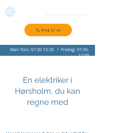
Ring til os
Man-Tors: 07:30-15:30 I Fredag: 07:30-
12:00
En elektriker i
Hørsholm, du kan
regne med