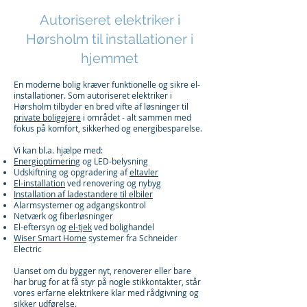
Autoriseret elektriker i
Hørsholm til installationer i
hjemmet
En moderne bolig kræver funktionelle og sikre el-
installationer. Som autoriseret elektriker i
Hørsholm tilbyder en bred vifte af løsninger til
private boligejere
i området - alt sammen med
fokus på komfort, sikkerhed og energibesparelse.
Vi kan bl.a. hjælpe med:
Energioptimering
og LED-belysning
Udskiftning og opgradering af
eltavler
El-installation
ved renovering og nybyg
Installation af ladestandere til elbiler
Alarmsystemer og adgangskontrol
Netværk og fiberløsninger
El-eftersyn og
el-tjek
ved bolighandel
Wiser Smart Home
systemer fra Schneider
Electric
Uanset om du bygger nyt, renoverer eller bare
har brug for at få styr på nogle stikkontakter, står
vores erfarne elektrikere klar med rådgivning og
sikker udførelse.