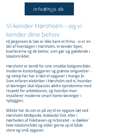
info@hjjs.dk
Vi kender Hørsholm - og vi
kender dine behov
HJ Jørgensen & Søn er ikke bare et firma - vi er en
del af hverdagen i Hørsholm. Vi kender byen,
kvartererne og de behov, som gør sig gældende i
lokalområdet.
Hørsholm er kendt for sine smukke boligområder,
moderne kontorbyggerier og grønne omgivelser -
og netop her har vi løst el-opgaver i mange år.
Som erfaren elektriker i Hørsholm ved vi, hvordan
el-løsninger skal tilpasses ældre ejendomme med
respekt for arkitekturen, og hvordan man
installerer moderne smart home-løsninger i
nybyggeri.
Måske har du set os på vej til en opgave tæt ved
Hørsholm Midtpunkt, Kokkedal Slot, eller i
nærheden af Folehaven og Arboretet - vi dækker
hele lokalområdet og stiller gerne op til både
store og små opgaver.