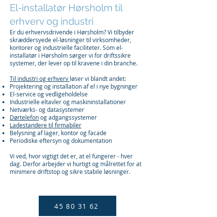
El-installatør Hørsholm til
erhverv og industri
Er du erhvervsdrivende i Hørsholm? Vi tilbyder
skræddersyede el-løsninger til virksomheder,
kontorer og industrielle faciliteter. Som el-
installatør i Hørsholm sørger vi for driftssikre
systemer, der lever op til kravene i din branche.
Til industri og erhverv
løser vi blandt andet:
Projektering og installation af el i nye bygninger
El-service og vedligeholdelse
Industrielle eltavler og maskininstallationer
Netværks- og datasystemer
Dørtelefon
og adgangssystemer
Ladestandere til firmabiler
Belysning af lager, kontor og facade
Periodiske eftersyn og dokumentation
Vi ved, hvor vigtigt det er, at el fungerer - hver
dag. Derfor arbejder vi hurtigt og målrettet for at
minimere driftstop og sikre stabile løsninger.
45 80 31 62