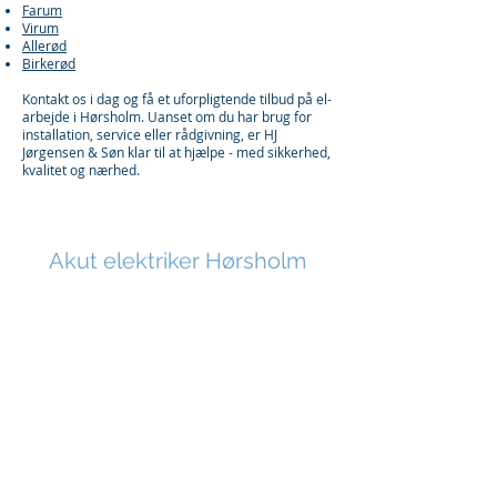
Farum
Virum
Allerød
Birkerød
Kontakt os i dag og få et uforpligtende tilbud på el-
arbejde i Hørsholm. Uanset om du har brug for
installation, service eller rådgivning, er HJ
Jørgensen & Søn klar til at hjælpe - med sikkerhed,
kvalitet og nærhed.
Akut elektriker Hørsholm
Ved akut opstået kritisk nedbrud på el-
installationer i Hørsholm.
Ring
45 80 31 62
Strømsvigt? Kortslutning? Brændt stik? Vores
akutte elektriker i Hørsholm står klar til at hjælpe,
når uheldet er ude. Vi har døgnvagt året rundt og
rykker hurtigt ud ved presserende el-problemer.
Ring til os på
45 80 31 62
- vi sikrer hurtig og