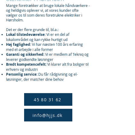
Mange foretrækker at bruge lokale håndværkere -
og heldigvis oplever vi, at vores kunder ofte
vælger os til som deres foretrukne elektriker i
Hørsholm.
Det er der flere grunde til, bl.a.:
Lokal tilstedeværelse:
Vi er en del af
lokalområdet og kan rykke hurtigt ud
Høj faglighed:
Vi har næsten 100 års erfaring
med el-arbejde i alle former
Garanti og sikkerhed:
Vi er medlem af Tekniq og
leverer godkendte løsninger
Bredt kompetencefelt:
Vi klarer alt fra boliger til
erhverv og industri
Personlig service:
Du får rådgivning og el-
løsninger, der matcher dine behov
45 80 31 62
info@hjjs.dk