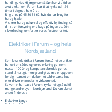
handling. Hos HJ Jørgensen & Søn har vi altid en
akut elektriker i Farum klar til at rykke ud – 24
timer i døgnet, hele året.
Ring til os på
45 80 31 62
, hvis du har brug for
hurtig hjælp!
Vi sikrer hurtig udkørsel og effektiv fejlfinding, så
din strømforsyning er tilbage på ingen tid. Din
sikkerhed og komfort er vores førsteprioritet.
Elektriker i Farum – og hele
Nordsjælland
Som lokal elektriker i Farum, forstår vi de unikke
behov i området, og vores erfaring gennem
næsten 100 år og kompetencebredde gør os i
stand til hurtigt, men grundigt at løse el-opgaven
for dig - uanset om du bor i et ældre parcelhus
eller driver en moderne virksomhed.
Selvom vi har base i Farum, rykker vi også ud til
mange andre byer i Nordsjælland. Du kan blandt
andet finde os i:​
Elektriker Lynge
Elektriker Måløv
Elektriker Nærum