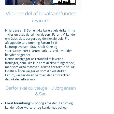
Vi er en del af lokalsamfundet
i Farum
HJ Jørgensen & Søn er ikke bare et elektrikerfirma
– vi er en aktiv del af hverdagen i Farum. Vi kender
området, dets borgere og den lokale puls. Fra
afslappede ture omkring
Farum Sø
til
kulturoplevelser i
Stavnsholt Kirke
og
sportsaktiviteter i Farum Park – vi ved, hvad der
betyder noget her.
Denne indsigt gør os i stand til at levere el-
løsninger, som ikke kun er teknisk velfungerende,
men som også matcher Farums arkitektur, stil og
livsstil. Når du vælger os som din elektriker i
Farum, vælger du en partner, der er forankret i
det lokale fællesskab.
Derfor skal du vælge HJ Jørgensen
& Søn
Lokal forankring:
Vi bor og arbejder i Farum og
kender både kvarterer og kundernes behov.