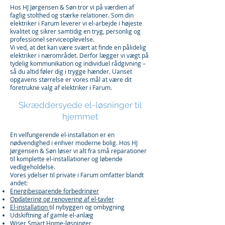
Hos HJ Jørgensen & Søn tror vi på værdien af
faglig stolthed og stærke relationer. Som din
elektriker i Farum leverer vi el-arbejde i højeste
kvalitet og sikrer samtidig en tryg, personlig og
professionel serviceoplevelse.
Vi ved, at det kan være svært at finde en pålidelig
elektriker i nærområdet. Derfor lægger vi vægt på
tydelig kommunikation og individuel rådgivning –
så du altid føler dig i trygge hænder. Uanset
opgavens størrelse er vores mål at være dit
foretrukne valg af elektriker i Farum.
Skræddersyede el-løsninger til
hjemmet
En velfungerende el-installation er en
nødvendighed i enhver moderne bolig. Hos HJ
Jørgensen & Søn løser vi alt fra små reparationer
til komplette el-installationer og løbende
vedligeholdelse.
Vores ydelser til private i Farum omfatter blandt
andet:
Energibesparende forbedringer
Opdatering og renovering af el-tavler
El-installation
til nybyggeri og ombygning
Udskiftning af gamle el-anlæg
Wiser Smart Home-løsninger