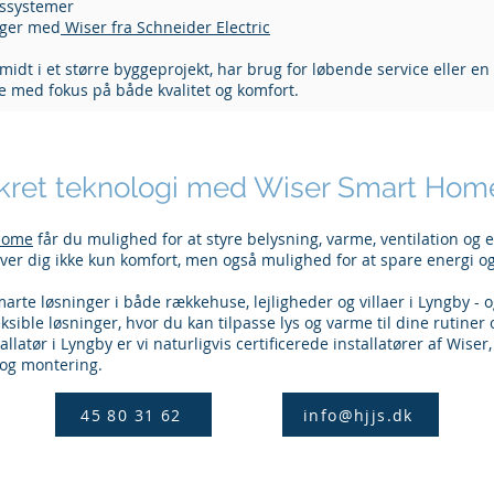
ssystemer
nger med
Wiser fra Schneider Electric
idt i et større byggeprojekt, har brug for løbende service eller en a
de med fokus på både kvalitet og komfort.
ikret teknologi med Wiser Smart Ho
Home
får du mulighed for at styre belysning, varme, ventilation og e
ver dig ikke kun komfort, men også mulighed for at spare energi o
smarte løsninger i både rækkehuse, lejligheder og villaer i Lyngby - 
eksible løsninger, hvor du kan tilpasse lys og varme til dine rutine
allatør i Lyngby er vi naturligvis certificerede installatører af Wiser
 og montering.
45 80 31 62
info@hjjs.dk