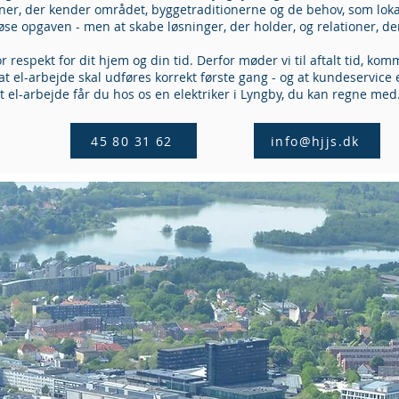
er, der kender området, byggetraditionerne og de behov, som lokal
løse opgaven - men at skabe løsninger, der holder, og relationer, de
r respekt for dit hjem og din tid. Derfor møder vi til aftalt tid, ko
, at el-arbejde skal udføres korrekt første gang - og at kundeservice 
el-arbejde får du hos os en elektriker i Lyngby, du kan regne med
45 80 31 62
info@hjjs.dk