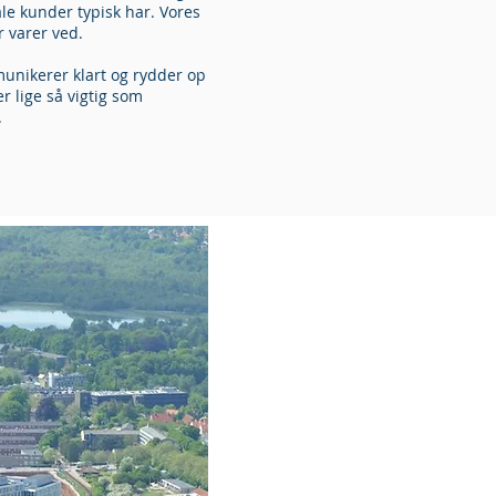
e kunder typisk har. Vores
r varer ved.
mmunikerer klart og rydder op
er lige så vigtig som
.