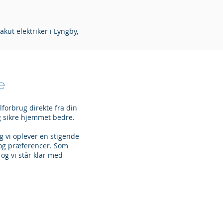
kut elektriker i Lyngby,
me
lforbrug direkte fra din
g sikre hjemmet bedre.
og vi oplever en stigende
r og præferencer. Som
, og vi står klar med