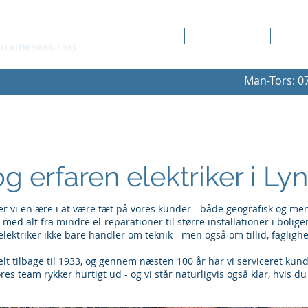
Erhverv
Privat
Akut
Om os
Man-Tors: 07
g erfaren elektriker i Ly
r vi en ære i at være tæt på vores kunder - både geografisk og men
 med alt fra mindre el-reparationer til større installationer i bolige
elektriker ikke bare handler om teknik - men også om tillid, faglighe
helt tilbage til 1933, og gennem næsten 100 år har vi serviceret ku
s team rykker hurtigt ud - og vi står naturligvis også klar, hvis du