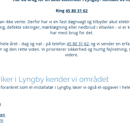
Ring
45 80 31 62
 ikke vente. Derfor har vi en fast døgnvagt og tilbyder akut elektr
ng, defekte sikringer, mørklægning eller nedbrud i eltavlen - vi er kl
har mest brug for det.
 hele året - dag og nat - på telefon
45 80 31 62
, og vi sender en erf
 og den rette viden. Vi prioriterer sikkerhed og hurtig fejlretning
videre.
iker i Lyngby kender vi området
 forankret som el-installatør i Lyngby, løser vi også el-opgaver i he
p
bæk
lm