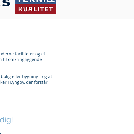
erne faciliteter og et
on til omkringliggende
bolig eller bygning - og at
ker i Lyngby, der forstår
dig!
u