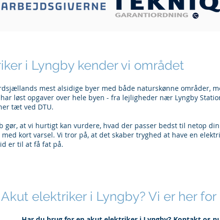
iker i Lyngby kender vi området
rdsjællands mest alsidige byer med både naturskønne områder, mod
 har løst opgaver over hele byen - fra lejligheder nær Lyngby Stati
oner tæt ved DTU.
 gør, at vi hurtigt kan vurdere, hvad der passer bedst til netop din 
 med kort varsel. Vi tror på, at det skaber tryghed at have en elektri
 er til at få fat på.
Akut elektriker i Lyngby? Vi er her for 
Har du brug for en akut elektriker i Lyngby? Kontakt os n