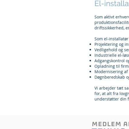
El-install
Som aktivt erhver
produktionsfacilit
driftssikkerhed, e
Som el-installatør
Projektering og in
Vedligehold og se
Industrielle el-lø
Adgangskontrol og
Opladning til firm
Modernisering af 
Døgnberedskab og 
Vi arbejder tæt s
for, at alt fra lov
understøtter din 