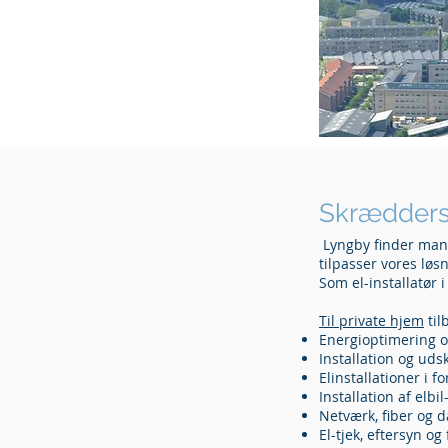
Skræddersy
Lyngby finder man a
tilpasser vores løs
Som el-installatør 
Til private hjem
til
Energioptimering o
Installation og udsk
Elinstallationer i 
Installation af elbi
Netværk, fiber og d
El-tjek, eftersyn og