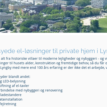
ede el-løsninger til private hjem i L
lt fra historiske villaer til moderne lejligheder og nybyggeri - og v
ninger til husets alder, konstruktion og fremtidige behov, så du får 
i Lyngby med mere end 100 års erfaring er der ikke det el-arbejde, vi
byder blandt andet:
g LED-belysning
iftning af el-tavler
forbindelse med nybyggeri og renovering
l-ladestandere
atainstallation
 fejlretning