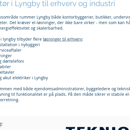
atør i Lyngby til erhverv og industri
vsområde rummer Lyngby både kontorbyggerier, butikker, undervis
eter. Det kræver el-løsninger, der ikke bare virker - men som kan hå
nergieffektivitet og skalerbarhed.
 i lyngby tilbyder flere
løsninger til erhverv
:
stallation i nybyggeri
rviceaftaler
sninger
 dørtelefoni
abiler
eltavler
akut elektriker i Lyngby
ammen med både ejendomsadministratorer, byggeledere og tekniske 
givning til funktionalitet er på plads. På den måde sikrer vi stabile e
forretning.