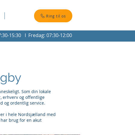
Kontakt
Ring til os
:30-15:30 I Fredag: 07:30-12:00
ngby
neskeligt. Som din lokale
r, erhverv og offentlige
d og ordentlig service.
nder i hele Nordsjælland med
 har brug for en akut