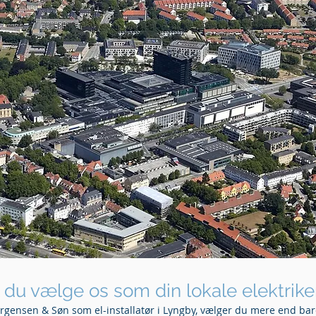
l du vælge os som din lokale elektrike
ørgensen & Søn som el-installatør i Lyngby, vælger du mere end ba